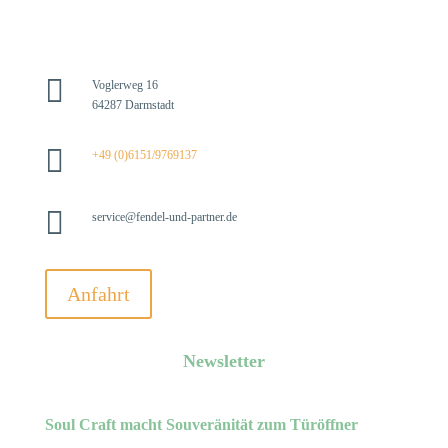

Voglerweg 16
64287 Darmstadt

+49 (0)6151/9769137

service@fendel-und-partner.de
Anfahrt
Newsletter
Soul Craft macht Souveränität zum Türöffner