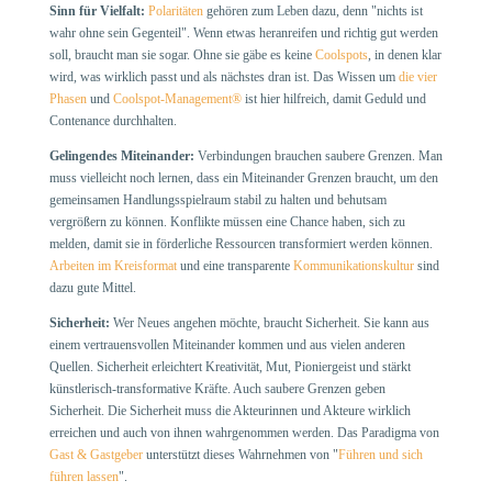
Sinn für Vielfalt:
Polaritäten
gehören zum Leben dazu, denn "nichts ist
wahr ohne sein Gegenteil". Wenn etwas heranreifen und richtig gut werden
soll, braucht man sie sogar. Ohne sie gäbe es keine
Coolspots
, in denen klar
wird, was wirklich passt und als nächstes dran ist. Das Wissen um
die vier
Phasen
und
Coolspot-Management®
ist hier hilfreich, damit Geduld und
Contenance durchhalten.
Gelingendes Miteinander:
Verbindungen brauchen saubere Grenzen. Man
muss vielleicht noch lernen, dass ein Miteinander Grenzen braucht, um den
gemeinsamen Handlungsspielraum stabil zu halten und behutsam
vergrößern zu können. Konflikte müssen eine Chance haben, sich zu
melden, damit sie in förderliche Ressourcen transformiert werden können.
Arbeiten im Kreisformat
und eine transparente
Kommunikationskultur
sind
dazu gute Mittel.
Sicherheit:
Wer Neues angehen möchte, braucht Sicherheit. Sie kann aus
einem vertrauensvollen Miteinander kommen und aus vielen anderen
Quellen. Sicherheit erleichtert Kreativität, Mut, Pioniergeist und stärkt
künstlerisch-transformative Kräfte. Auch saubere Grenzen geben
Sicherheit. Die Sicherheit muss die Akteurinnen und Akteure wirklich
erreichen und auch von ihnen wahrgenommen werden. Das Paradigma von
Gast & Gastgeber
unterstützt dieses Wahrnehmen von "
Führen und sich
führen lassen
".