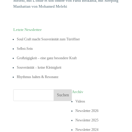
Melehi, mit L'onde et son ombre von Farid Belkahia, mit Sleeping
Manhattan von Mohamed Melehi
Letzte Newsletter
Soul Craft macht Souveränität zum Türöffner
Selbst-Sein
Großzügigkeit – eine ganz besondere Kraft
Souveränität – keine Kleinigkeit
Rhythmus halten & Resonanz
Archiv
Videos
Newsletter 2026
Newsletter 2025
Newsletter 2024