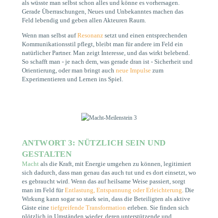
als wüsste man selbst schon alles und könne es vorhersagen.
Gerade Überraschungen, Neues und Unbekanntes machen das
Feld lebendig und geben allen Akteuren Raum.
Wenn man selbst auf
Resonanz
setzt und einen entsprechenden
Kommunikationsstil pflegt, bleibt man für andere im Feld ein
natürlicher Partner. Man zeigt Interesse, und das wirkt belebend.
So schafft man - je nach dem, was gerade dran ist - Sicherheit und
Orientierung, oder man bringt auch
neue Impulse
zum
Experimentieren und Lernen ins Spiel.
ANTWORT 3: NÜTZLICH SEIN UND
GESTALTEN
Macht
als die Kraft, mit Energie umgehen zu können, legitimiert
sich dadurch, dass man genau das auch tut und es dort einsetzt, wo
es gebraucht wird. Wenn das auf heilsame Weise passiert, sorgt
man im Feld für
Entlastung, Entspannung oder Erleichterung
. Die
Wirkung kann sogar so stark sein, dass die Beteiligten als aktive
Gäste eine
tiefgreifende Transformation
erleben. Sie finden sich
plötzlich in Umständen wieder, deren unterstützende und