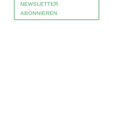
NEWSLETTER
ABONNIEREN
QUICK LINKS
Coaching
Facilitation
Konflikte lösen
Team-Entwicklung
Führungskrise lösen
Gesund führen
Richtig gut zusammenarbeiten
WIR lebendig machen
Zukunftsfähig führen
Video-Archiv