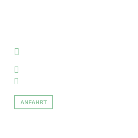

Voglerweg 16
64287 Darmstadt

+49 (0)6151/9769137

service@fendel-und-partner.de
ANFAHRT
NEWSLETTER