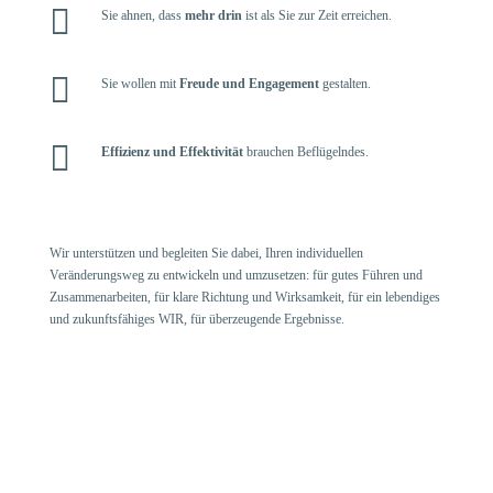

Sie ahnen, dass
mehr drin
ist als Sie zur Zeit erreichen.

Sie wollen mit
Freude und Engagement
gestalten.

Effizienz und Effektivität
brauchen Beflügelndes.
Wir unterstützen und begleiten Sie dabei, Ihren individuellen
Veränderungsweg zu entwickeln und umzusetzen: für gutes Führen und
Zusammenarbeiten, für klare Richtung und Wirksamkeit, für ein lebendiges
und zukunftsfähiges WIR, für überzeugende Ergebnisse.