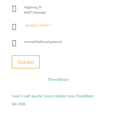

Voglerweg 16
64287 Darmstadt

+49 (0)6151/9769137

service@fendel-und-partner.de
Anfahrt
Newsletter
Soul Craft macht Souveränität zum Türöffner
Juli 2026