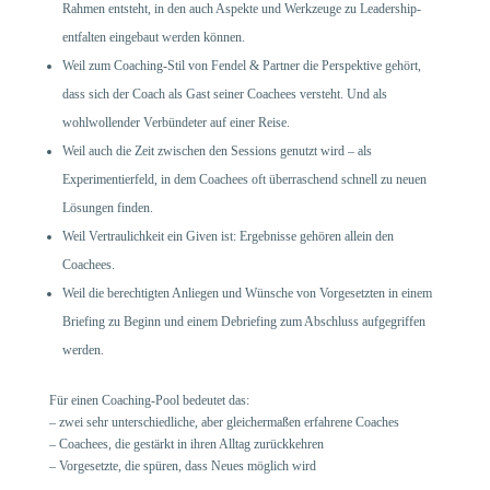
Rahmen entsteht, in den auch Aspekte und Werkzeuge zu Leadership-
entfalten eingebaut werden können.
Weil zum Coaching-Stil von Fendel & Partner die Perspektive gehört,
dass sich der Coach als Gast seiner Coachees versteht. Und als
wohlwollender Verbündeter auf einer Reise.
Weil auch die Zeit zwischen den Sessions genutzt wird – als
Experimentierfeld, in dem Coachees oft überraschend schnell zu neuen
Lösungen finden.
Weil Vertraulichkeit ein Given ist: Ergebnisse gehören allein den
Coachees.
Weil die berechtigten Anliegen und Wünsche von Vorgesetzten in einem
Briefing zu Beginn und einem Debriefing zum Abschluss aufgegriffen
werden.
Für einen Coaching-Pool bedeutet das:
– zwei sehr unterschiedliche, aber gleichermaßen erfahrene Coaches
– Coachees, die gestärkt in ihren Alltag zurückkehren
– Vorgesetzte, die spüren, dass Neues möglich wird