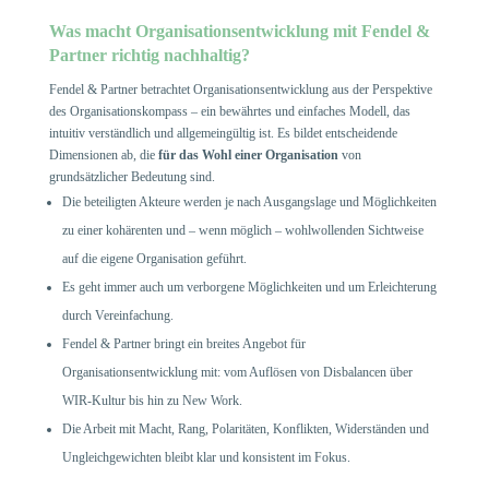
Was macht Organisationsentwicklung mit Fendel &
Partner richtig nachhaltig?
Fendel & Partner betrachtet Organisationsentwicklung aus der Perspektive
des Organisationskompass – ein bewährtes und einfaches Modell, das
intuitiv verständlich und allgemeingültig ist. Es bildet entscheidende
Dimensionen ab, die
für das Wohl einer Organisation
von
grundsätzlicher Bedeutung sind.
Die beteiligten Akteure werden je nach Ausgangslage und Möglichkeiten
zu einer kohärenten und – wenn möglich – wohlwollenden Sichtweise
auf die eigene Organisation geführt.
Es geht immer auch um verborgene Möglichkeiten und um Erleichterung
durch Vereinfachung.
Fendel & Partner bringt ein breites Angebot für
Organisationsentwicklung mit: vom Auflösen von Disbalancen über
WIR-Kultur bis hin zu New Work.
Die Arbeit mit Macht, Rang, Polaritäten, Konflikten, Widerständen und
Ungleichgewichten bleibt klar und konsistent im Fokus.