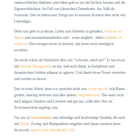
staatsrechtlichen Rahmen, und dabei geht es um die höchste Instanz und die
Eigenrechtlichkeit. Im Fall von (deutscher) Demokratie: das Volk als
Souverän. Das ist interessant, bringt uns in unserem Kontext aber nicht viel
Lebendiges.
Denn uns geht es ja darum, Leben und Arbeiten zu gestalten,
wirksam zu
führen
und zusammenzuarbeiten und - wenn möglich - dabei
qualitativ zu
wachsen
. Also morgen etwas zu können, das heute noch unmöglich
erscheint.
Da steckt schon ein Stückchen drin von "welcome, teach me!" Es hat etwas
mit
innerem Management
zu tun, und auch damit, in komplexen und
dynamischen Feldern adäquat zu agieren. Und damit etwas Neues entstehen
und werden zu lassen.
Das ist echte Arbeit, denn wir sprechen nicht von
so-tun-als-ob
: sich Raum
greifen, knackig auftreten und alles andere
marginalisieren
. Das kann zwar
nach langem Zaudern und Lavieren mal gut tun, sollte aber eher als
Zwischenschritt angelegt sein.
Für uns ist
Souveränität
eine lebendige und lernfreudige Qualität, die auch
mit
Druck
, Zwang und Manipulation umgehen und daran wachsen kann.
Im jeweils
eigenen und individuellen Stil
.