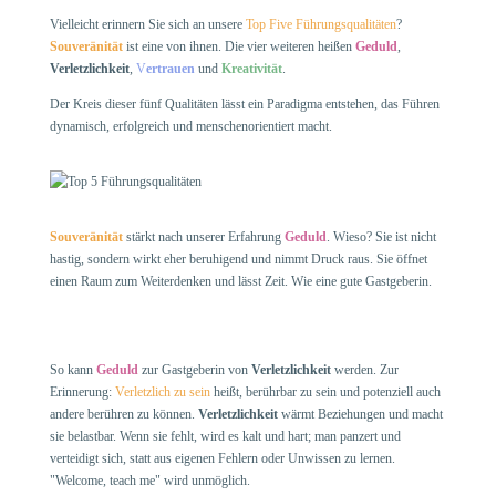
Vielleicht erinnern Sie sich an unsere
Top Five Führungsqualitäten
?
Souveränität
ist eine von ihnen. Die vier weiteren heißen
Geduld
,
Verletzlichkeit
,
V
ertrauen
und
Kreativität
.
Der Kreis dieser fünf Qualitäten lässt ein Paradigma entstehen, das Führen
dynamisch, erfolgreich und menschenorientiert macht.
Souveränität
stärkt nach unserer Erfahrung
Geduld
. Wieso? Sie ist nicht
hastig, sondern wirkt eher beruhigend und nimmt Druck raus. Sie öffnet
einen Raum zum Weiterdenken und lässt Zeit. Wie eine gute Gastgeberin.
So kann
Geduld
zur Gastgeberin von
Verletzlichkeit
werden. Zur
Erinnerung:
Verletzlich zu sein
heißt, berührbar zu sein und potenziell auch
andere berühren zu können.
Verletzlichkeit
wärmt Beziehungen und macht
sie belastbar. Wenn sie fehlt, wird es kalt und hart; man panzert und
verteidigt sich, statt aus eigenen Fehlern oder Unwissen zu lernen.
"Welcome, teach me" wird unmöglich.