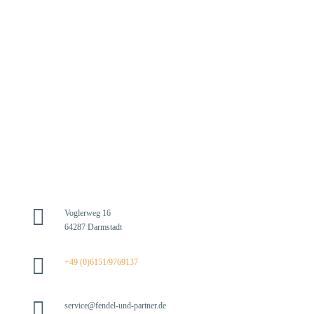

Voglerweg 16
64287 Darmstadt

+49 (0)6151/9769137

service@fendel-und-partner.de