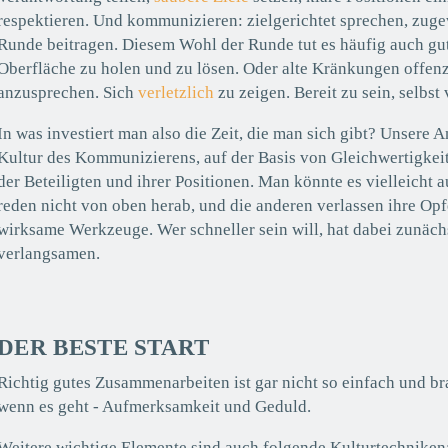
respektieren. Und kommunizieren: zielgerichtet sprechen, zug
Runde beitragen. Diesem Wohl der Runde tut es häufig auch gut,
Oberfläche zu holen und zu lösen. Oder alte Kränkungen offen
anzusprechen. Sich
verletzlich
zu zeigen. Bereit zu sein, selbs
In was investiert man also die Zeit, die man sich gibt? Unsere 
Kultur des Kommunizierens, auf der Basis von Gleichwertigkeit,
der Beteiligten und ihrer Positionen. Man könnte es vielleich
reden nicht von oben herab, und die anderen verlassen ihre Opf
wirksame Werkzeuge. Wer schneller sein will, hat dabei zunäch
verlangsamen.
DER BESTE START
Richtig gutes Zusammenarbeiten ist gar nicht so einfach und b
wenn es geht - Aufmerksamkeit und Geduld.
Weitere wichtige Elemente sind auch folgende Kulturtechniken