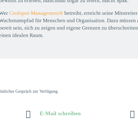
bewusst zu erleben, manchmal sogar zu feiern, macht Spaß.
Wer
Coolspot-Management®
betreibt, erreicht seine Mitstreite
Wachstumspfad für Menschen und Organisation. Dazu müssen a
bereit sein, sich zu zeigen und eigene Grenzen zu überschreiten
einen idealen Raum.
rsönliches Gespräch zur Verfügung.


E-Mail schreiben