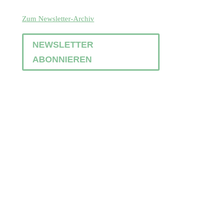
Zum Newsletter-Archiv
NEWSLETTER
ABONNIEREN
QUICK LINKS
Coaching
Facilitation
Konflikte lösen
Team-Entwicklung
Führungskrise lösen
Gesund führen
Richtig gut zusammenarbeiten