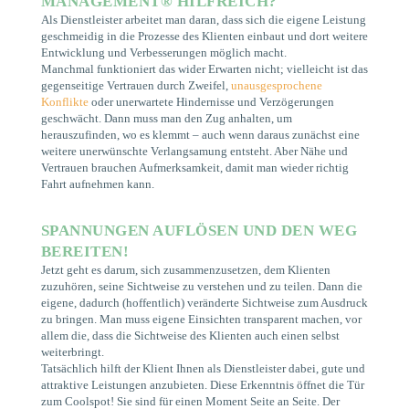
MANAGEMENT
®
HILFREICH?
Als Dienstleister arbeitet man daran, dass sich die eigene Leistung
geschmeidig in die Prozesse des Klienten einbaut und dort weitere
Entwicklung und Verbesserungen möglich macht.
Manchmal funktioniert das wider Erwarten nicht; vielleicht ist das
gegenseitige Vertrauen durch Zweifel,
unausgesprochene
Konflikte
oder unerwartete Hindernisse und Verzögerungen
geschwächt. Dann muss man den Zug anhalten, um
herauszufinden, wo es klemmt – auch wenn daraus zunächst eine
weitere unerwünschte Verlangsamung entsteht. Aber Nähe und
Vertrauen brauchen Aufmerksamkeit, damit man wieder richtig
Fahrt aufnehmen kann.
SPANNUNGEN AUFLÖSEN UND DEN WEG
BEREITEN!
Jetzt geht es darum, sich zusammenzusetzen, dem Klienten
zuzuhören, seine Sichtweise zu verstehen und zu teilen. Dann die
eigene, dadurch (hoffentlich) veränderte Sichtweise zum Ausdruck
zu bringen. Man muss eigene Einsichten transparent machen, vor
allem die, dass die Sichtweise des Klienten auch einen selbst
weiterbringt.
Tatsächlich hilft der Klient Ihnen als Dienstleister dabei, gute und
attraktive Leistungen anzubieten. Diese Erkenntnis öffnet die Tür
zum Coolspot! Sie sind für einen Moment Seite an Seite. Der