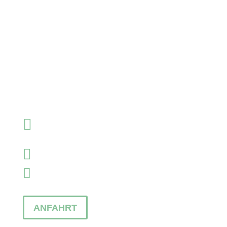

Voglerweg 16
64287 Darmstadt

+49 (0)6151/9769137

service@fendel-und-partner.de
ANFAHRT