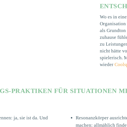
ENTSC
Wo es in ein
Organisation 
als Grundton 
zuhause fühl
zu Leistunge
nicht hätte v
spielerisch. 
wieder
Cools
EGS-PRAKTIKEN FÜR SITUATIONEN 
nnen: ja, sie ist da. Und
Resonanzkörper ausrichte
machen: allmählich finde