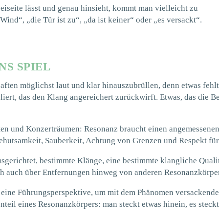
seite lässt und genau hinsieht, kommt man vielleicht zu
ind“, „die Tür ist zu“, „da ist keiner“ oder „es versackt“.
S SPIEL
haften möglichst laut und klar hinauszubrüllen, denn etwas fehl
liert, das den Klang angereichert zurückwirft. Etwas, das die B
nten und Konzerträumen: Resonanz braucht einen angemessene
hutsamkeit, Sauberkeit, Achtung von Grenzen und Respekt für
sgerichtet, bestimmte Klänge, eine bestimmte klangliche Qual
ich auch über Entfernungen hinweg von anderen Resonanzkörpe
 eine Führungsperspektive, um mit dem Phänomen versacken
nteil eines Resonanzkörpers: man steckt etwas hinein, es steck