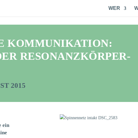
WER
E KOMMUNIKATION:
DER RESONANZKÖRPER-
T 2015
 ein
ine