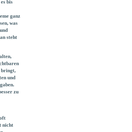
es bis
leme ganz
sen, was
 und
an steht
alten,
uchtbaren
 bringt,
sten und
fgaben.
besser zu
oft
t nicht