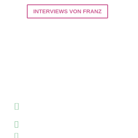
INTERVIEWS VON FRANZ

Voglerweg 16
64287 Darmstadt

+49 (0)6151/9769137

service@fendel-und-partner.de