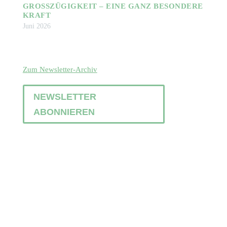
GROSSZÜGIGKEIT – EINE GANZ BESONDERE K
RAFT
Juni 2026
Zum Newsletter-Archiv
NEWSLETTER
ABONNIEREN
QUICK LINKS
Coaching
Facilitation
Konflikte lösen
Team-Entwicklung